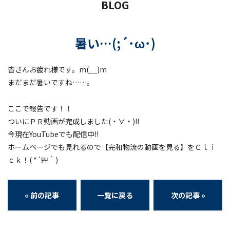
BLOG
暑い…(;´･ω･)
皆さんお疲れ様です。m(__)m
まだまだ暑いですね……。
ここで報告です！！
ついにＰＲ動画が完成しました(・∀・)!!
今現在YouTubeでも配信中!!
ホームページでも見れるので【完和物流の動画を見る】をＣｌｉ
ｃｋ！( *´艸｀)
« 前の記事
一覧に戻る
次の記事 »