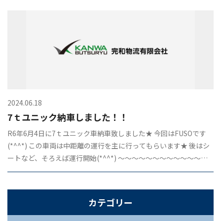
2024.06.18
7ｔユニック納車しました！！
R6年6月4日に7ｔユニック車納車致しました★ 今回はFUSOです
(*^^*) この車両は中距離の運行を主に行ってもらいます★ 後はシ
https://www.instagram.com/
ートなど、そろえば運行開始(*^^*) ～～～～～～～～～～～～～
kanwa_2005/
～～～～～～～～～～ […]
カテゴリー